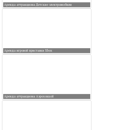
Аренда аттракциона Детские электромобили
Аренда игровой приставки Xbox
Аренда аттракциона Аэрохоккей