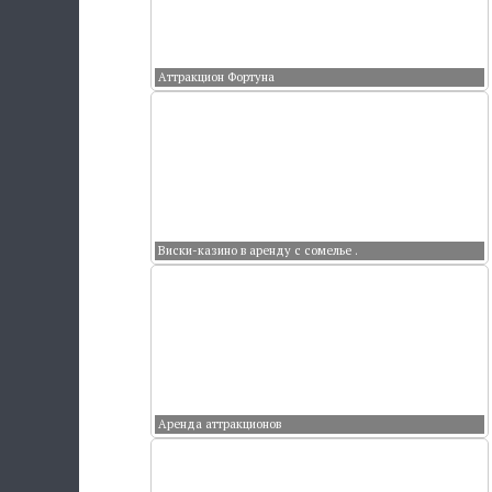
Аттракцион Фортуна
Виски-казино в аренду с сомелье .
Аренда аттракционов