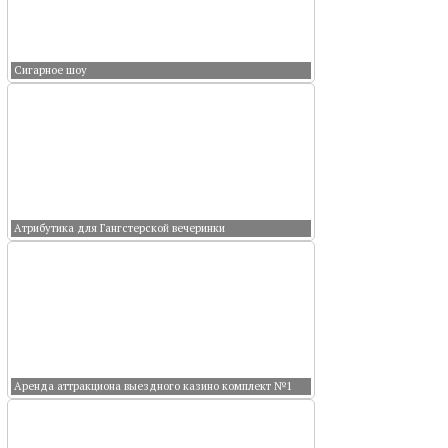
Сигарное шоу
Атрибутика для Гангстерской вечеринки
Аренда аттракциона выездного казино комплект №1