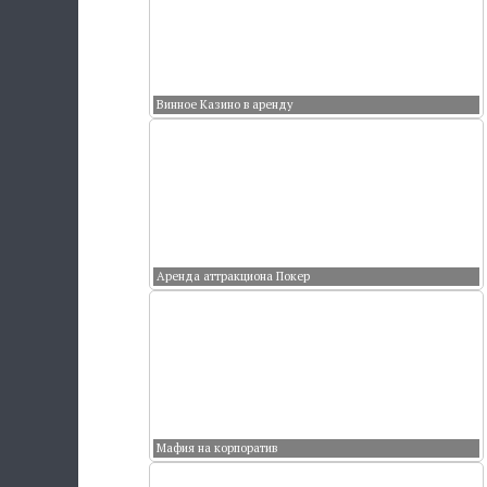
Винное Казино в аренду
Аренда аттракциона Покер
Мафия на корпоратив