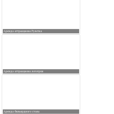
Аренда аттракциона Рулетка
Аренда аттракциона лототрон
Аренда бильярдного стола