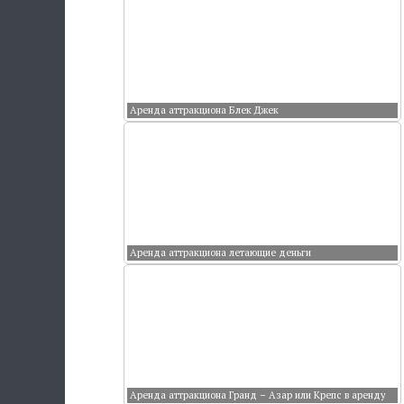
Аренда аттракциона Блек Джек
Аренда аттракциона летающие деньги
Аренда аттракциона Гранд – Азар или Крепс в аренду