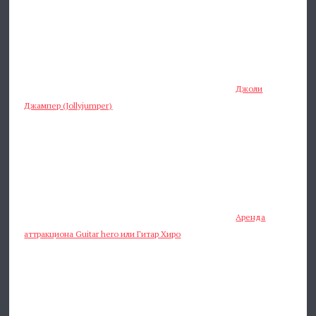
Джоли
Джампер (Jollyjumper)
Аренда
аттракциона Guitar hero или Гитар Хиро