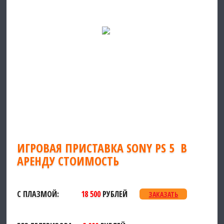
ИГРОВАЯ ПРИСТАВКА SONY PS 5 В
АРЕНДУ СТОИМОСТЬ
С ПЛАЗМОЙ:
18 500
РУБЛЕЙ
ЗАКАЗАТЬ