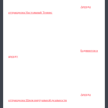
Аренда
аттракциона Настольный Теннис
Бадминтон в
аренду
Аренда
аттракциона Шлем виртуальной реальности