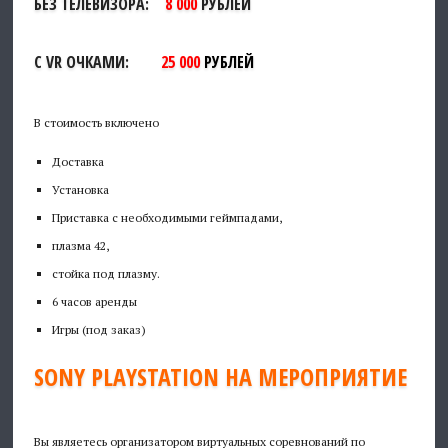
БЕЗ ТЕЛЕВИЗОРА:
8 000
РУБЛЕЙ
С VR ОЧКАМИ:
25 000
РУБЛЕЙ
В стоимость включено
Доставка
Установка
Приставка с необходимыми геймпадами,
плазма 42,
стойка под плазму.
6 часов аренды
Игры (под заказ)
SONY PLAYSTATION НА МЕРОПРИЯТИЕ
Вы являетесь организатором виртуальных соревнований по