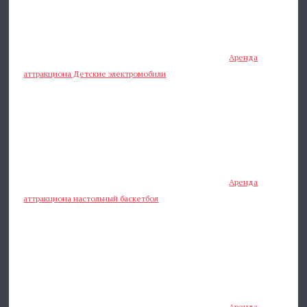
Аренда
аттракциона Детские электромобили
Аренда
аттракциона настольный баскетбол
Аренда