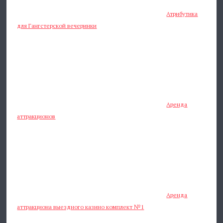
Атрибутика
для Гангстерской вечеринки
Аренда
аттракционов
Аренда
аттракциона выездного казино комплект №1