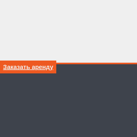
Заказать аренду