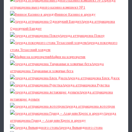
Аренда
аттракциона выездного казино комплект №1
Винное Казино в аренду
Аренда аттракциона
Однорукий Бандит
Аренда аттракциона Покер
Аренда покерного
стола Техасский холдем
Мафия на корпоратив
Аренда
аттракциона Тараканьи и хомячьи бега
Аренда аттракциона Блек Джек
Аренда аттракциона Рулетка
Аренда аттракциона
летающие деньги
Аренда аттракциона лототрон
Аренда
аттракциона Гранд – Азар или Крепс в аренду
Аренда бильярдного стола