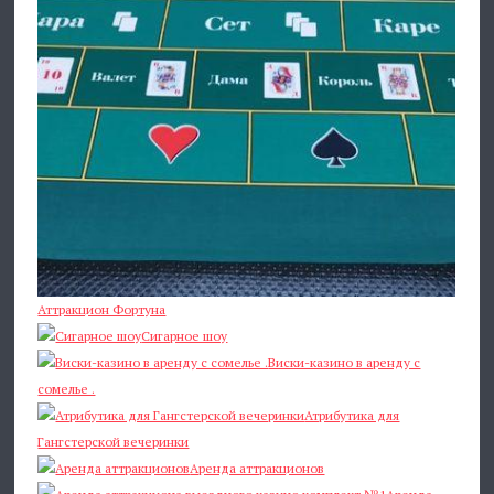
Аттракцион Фортуна
Сигарное шоу
Виски-казино в аренду с
сомелье .
Атрибутика для
Гангстерской вечеринки
Аренда аттракционов