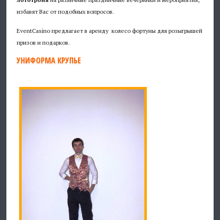
избавят Вас от подобных вопросов.
EventCasino предлагает в аренду колесо фортуны для розыгрышей
призов и подарков.
УНИФОРМА КРУПЬЕ