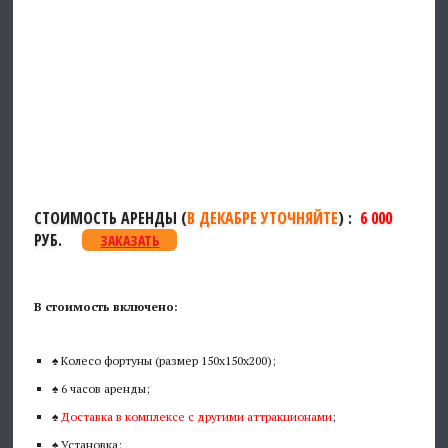
СТОИМОСТЬ АРЕНДЫ (
В ДЕКАБРЕ УТОЧНЯЙТЕ
) :
6 000
РУБ.
ЗАКАЗАТЬ
В стоимость включено:
♠ Колесо фортуны (размер 150х150х200);
♠ 6 часов аренды;
♠
Доставка в комплексе с другими аттракционами
;
♠ Установка;