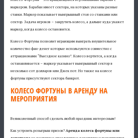
маркером. Барабан имеет сектора, на которых указаны разные
ставки. Маркер показывает выигрышный стол со ставками или
сектор. Задача игроков – закрутить колесо, а дальше куда укажет
маркер, когда колесо остановится.
Колесо Фортуны позволит играющим выиграть внушительное
количество фан-денег которые используются совместно с
аттракционами “Выездное казино”. Колесо вертится, а когда
останавливается – маркер указывает выигрышный сектор в
несколько сот долларов или Джек пот. Но также на колесе
фортуны присутствуют сектора банкрот.
КОЛЕСО ФОРТУНЫ В АРЕНДУ НА
МЕРОПРИЯТИЯ
Великолепный способ сделать любой праздник интересным!
Как устроить розыгрыш призов?
Аренда колеса фортуны или
лототрона
на различные праздничные вечеринки и мероприятия,