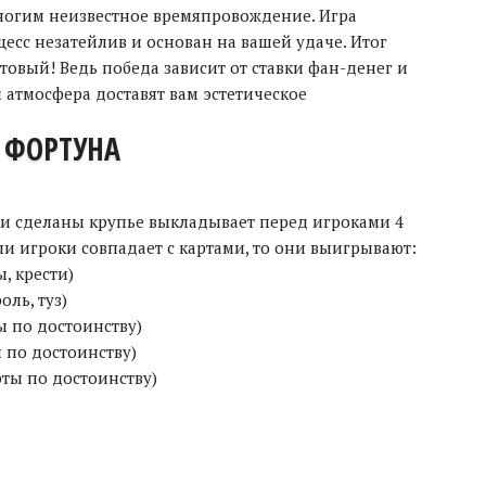
многим неизвестное времяпровождение. Игра
есс незатейлив и основан на вашей удаче. Итог
товый! Ведь победа зависит от ставки фан-денег и
 атмосфера доставят вам эстетическое
 ФОРТУНА
вки сделаны крупье выкладывает перед игроками 4
ли игроки совпадает с картами, то они выигрывают:
ы, крести)
роль, туз)
ты по достоинству)
ы по достоинству)
арты по достоинству)