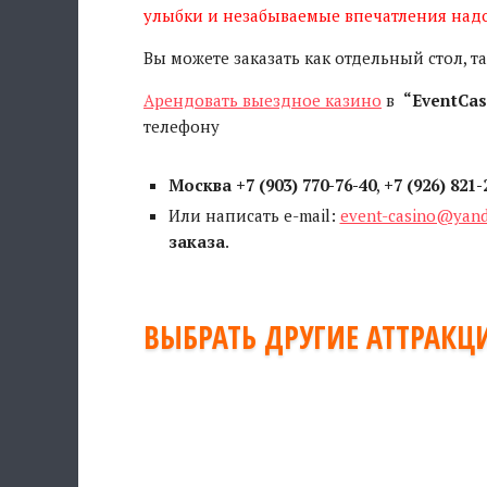
улыбки и незабываемые впечатления над
Вы можете заказать как отдельный стол, т
Арендовать выездное казино
в
“EventCas
телефону
Москва +7 (903) 770-76-40
,
+7 (926) 821-
Или написать
e-mail
:
event-casino@yand
заказа
.
ВЫБРАТЬ ДРУГИЕ АТТРАК