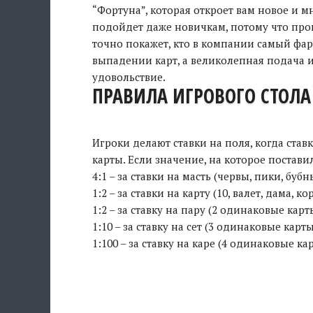
“Фортуна”, которая откроет вам новое и 
подойдет даже новичкам, потому что проц
точно покажет, кто в компании самый фар
выпадении карт, а великолепная подача и
удовольствие.
ПРАВИЛА ИГРОВОГО СТОЛА
Игроки делают ставки на поля, когда ста
карты. Если значение, на которое постави
4:1 – за ставки на масть (червы, пики, бубн
1:2 – за ставки на карту (10, валет, дама, ко
1:2 – за ставку на пару (2 одинаковые кар
1:10 – за ставку на сет (3 одинаковые карт
1:100 – за ставку на каре (4 одинаковые к