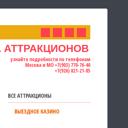
 АТТРАКЦИОНОВ
узнайте подробности по телефонам
Москва и МО
+7(903) 770-76-40
+7(926) 821-21-85
ВСЕ АТТРАКЦИОНЫ
ВЫЕЗДНОЕ КАЗИНО