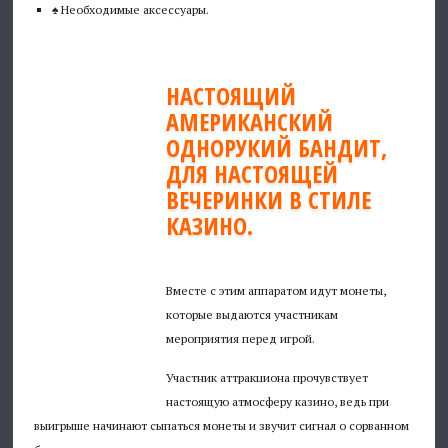
♠ Необходимые аксессуары.
НАСТОЯЩИЙ
АМЕРИКАНСКИЙ
ОДНОРУКИЙ БАНДИТ,
ДЛЯ НАСТОЯЩЕЙ
ВЕЧЕРИНКИ В СТИЛЕ
КАЗИНО.
Вместе с этим аппаратом идут монеты,
которые выдаются участникам
мероприятия перед игрой.
Участник аттракциона прочувствует
настоящую атмосферу казино, ведь при
выигрыше начинают сыпаться монеты и звучит сигнал о сорванном