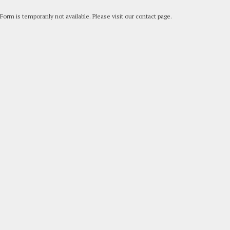
Form is temporarily not available. Please visit our contact page.
X