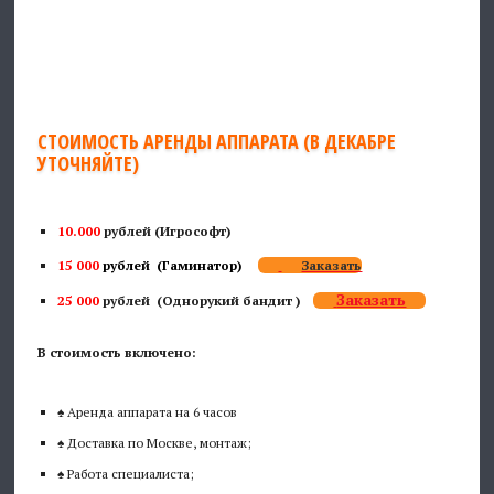
СТОИМОСТЬ АРЕНДЫ АППАРАТА
(В ДЕКАБРЕ
УТОЧНЯЙТЕ)
10.000
рублей (Игрософт)
15 000
рублей (Гаминатор)
Заказать
Заказать
25 000
рублей
(Однорукий бандит )
В стоимость включено:
♠ Аренда аппарата на 6 часов
♠ Доставка по Москве, монтаж;
♠ Работа специалиста;