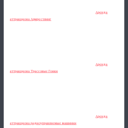
Аренда
аттракциона Армрестлинг
Аренда
аттракциона Трассовые Гонки
Аренда
аттракциона радиоуправляемые машинки