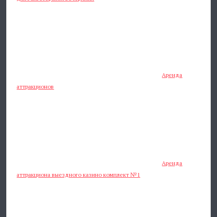
Аренда
аттракционов
Аренда
аттракциона выездного казино комплект №1