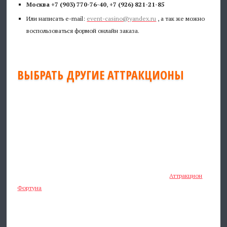
Москва +7 (903) 770-76-40
,
+7 (926) 821-21-85
Или написать
e-mail
:
event-casino@yandex.ru
, а так же можно
воспользоваться
формой онлайн заказа.
ВЫБРАТЬ ДРУГИЕ АТТРАКЦИОНЫ
Аттракцион
Фортуна